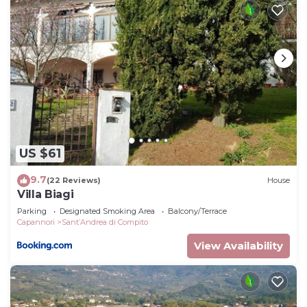
US $61
9.7
(22 Reviews)
House
Villa Biagi
Parking
Designated Smoking Area
Balcony/Terrace
Capannori
SantʼAndrea di Compito
View Availability