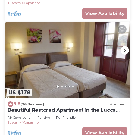
Tuscany
Capannori
View Availability
US $178
9.8
(26 Reviews)
Apartment
Beautiful Restored Apartment in the Lucca
Countryside
Air Conditioner
Parking
Pet Friendly
Tuscany
Capannori
View Availability