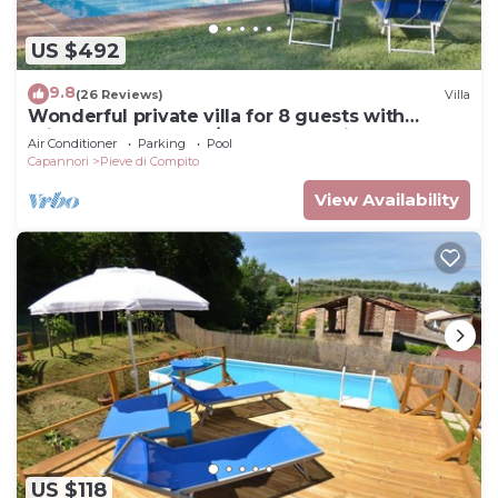
US $492
9.8
(26 Reviews)
Villa
Wonderful private villa for 8 guests with
private pool, WIFI, A/C, TV and patio, close to
Air Conditioner
Parking
Pool
Lucca
Capannori
Pieve di Compito
View Availability
US $118