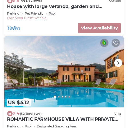
9.6
(44 Reviews)
Cottage
House with large veranda, garden and
swimming pool
Parking
Pet Friendly
Pool
Capannori
Castelvecchio
View Availability
US $412
9.4
(52 Reviews)
Villa
ROMANTIC FARMHOUSE VILLA WITH PRIVATE
INFINITY POOL AND GREAT VIEWS IN LUCCA
Parking
Pool
Designated Smoking Area