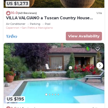
US $1,273
10.0
(40 Reviews)
Villa
VILLA VALGIANO a Tuscan Country House
among the Vineyards - 12 bedrooms and SPA
Air Conditioner
Parking
Pool
Capannori
San Pietro a Marcigliano
View Availability
US $195