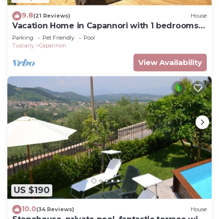
9.8
(21 Reviews)
House
Vacation Home in Capannori with 1 bedrooms
sleeps 2
Parking
Pet Friendly
Pool
Tuscany
Capannori
View Availability
US $190
10.0
(34 Reviews)
House