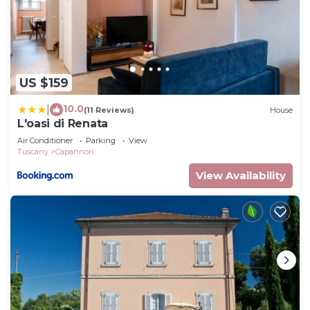
US $159
10.0
|
(11 Reviews)
House
L'oasi di Renata
Air Conditioner
Parking
View
Tuscany
Capannori
View Availability