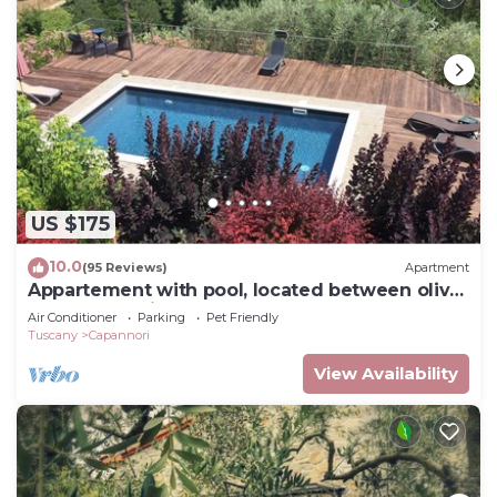
US $175
10.0
(95 Reviews)
Apartment
Appartement with pool, located between olive
treees and wine rapes
Air Conditioner
Parking
Pet Friendly
Tuscany
Capannori
View Availability