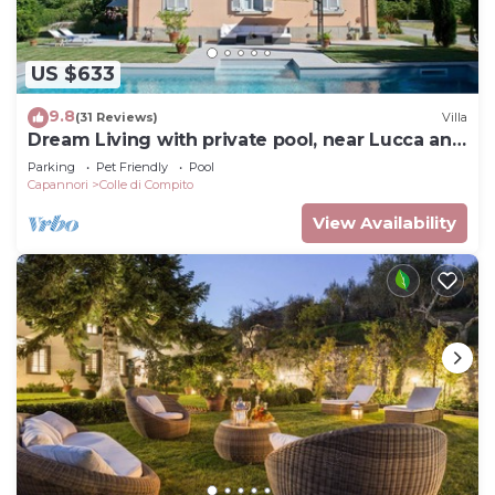
US $633
9.8
(31 Reviews)
Villa
Dream Living with private pool, near Lucca and
the sea. Large orchard. WI-FI
Parking
Pet Friendly
Pool
Capannori
Colle di Compito
View Availability