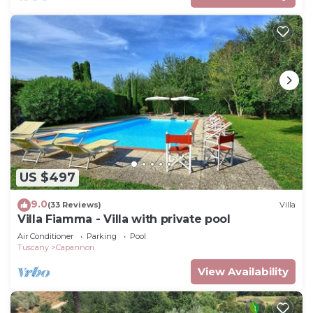
US $497
9.0
(33 Reviews)
Villa
Villa Fiamma - Villa with private pool
Air Conditioner
Parking
Pool
Tuscany
Capannori
View Availability