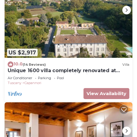
US $2,917
10.0
(14 Reviews)
Villa
Unique 1600 villa completely renovated at
walking distance from a nice village
Air Conditioner
Parking
Pool
Tuscany
Capannori
View Availability