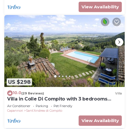
View Availability
US $298
10.0
(29 Reviews)
Villa
Villa in Colle Di Compito with 3 bedrooms
sleeps 8
Air Conditioner
Parking
Pet Friendly
Capannori
SantʼAndrea di Compito
View Availability