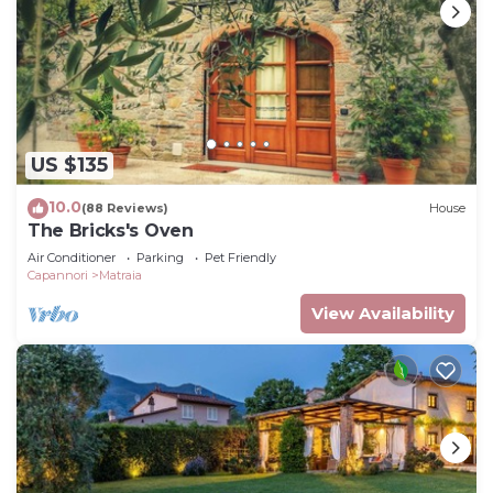
US $135
10.0
(88 Reviews)
House
The Bricks's Oven
Air Conditioner
Parking
Pet Friendly
Capannori
Matraia
View Availability