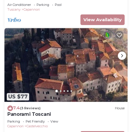
Air Conditioner
Parking
Pool
Tuscany
Capannori
View Availability
US $77
7.4
(3 Reviews)
House
Panorami Toscani
Parking
Pet Friendly
View
Capannori
Castelvecchio