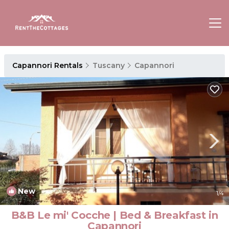
Capannori Rentals
Tuscany
Capannori
New
1
/4
B&B Le mi' Cocche | Bed & Breakfast in
Capannori